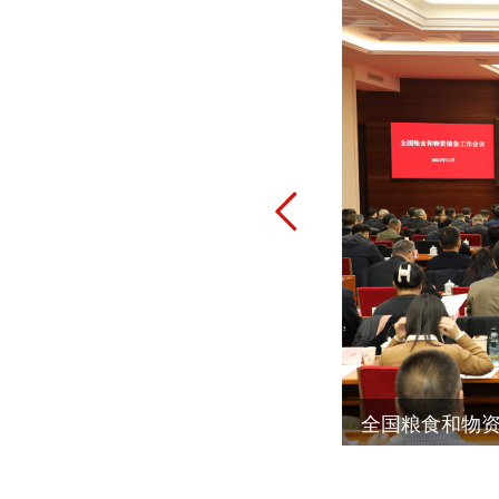
全国粮食和物
数读丨夯实根基 