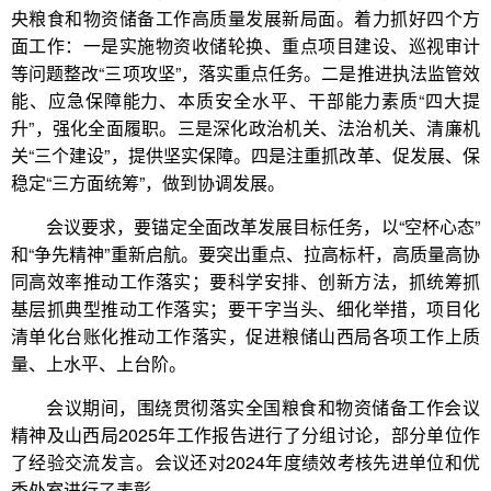
央粮食和物资储备工作高质量发展新局面。着力抓好四个方
面工作：一是实施物资收储轮换、重点项目建设、巡视审计
等问题整改“三项攻坚”，落实重点任务。二是推进执法监管效
能、应急保障能力、本质安全水平、干部能力素质“四大提
升”，强化全面履职。三是深化政治机关、法治机关、清廉机
关“三个建设”，提供坚实保障。四是注重抓改革、促发展、保
稳定“三方面统筹”，做到协调发展。
会议要求，要锚定全面改革发展目标任务，以“空杯心态”
和“争先精神”重新启航。要突出重点、拉高标杆，高质量高协
同高效率推动工作落实；要科学安排、创新方法，抓统筹抓
基层抓典型推动工作落实；要干字当头、细化举措，项目化
清单化台账化推动工作落实，促进粮储山西局各项工作上质
量、上水平、上台阶。
会议期间，围绕贯彻落实全国粮食和物资储备工作会议
精神及山西局2025年工作报告进行了分组讨论，部分单位作
了经验交流发言。会议还对2024年度绩效考核先进单位和优
秀处室进行了表彰。