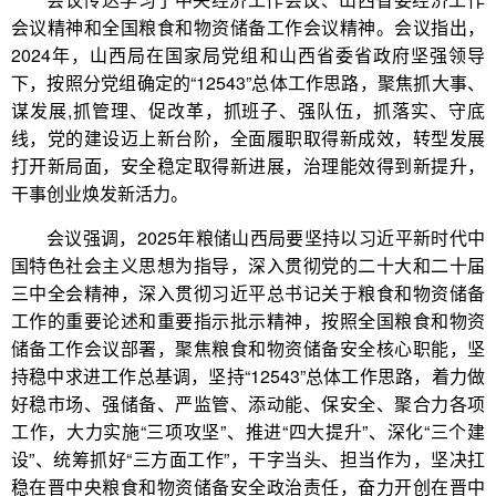
会议精神和全国粮食和物资储备工作会议精神。会议指出，
2024年，山西局在国家局党组和山西省委省政府坚强领导
下，按照分党组确定的“12543”总体工作思路，聚焦抓大事、
谋发展,抓管理、促改革，抓班子、强队伍，抓落实、守底
线，党的建设迈上新台阶，全面履职取得新成效，转型发展
打开新局面，安全稳定取得新进展，治理能效得到新提升，
干事创业焕发新活力。
会议强调，2025年粮储山西局要坚持以习近平新时代中
国特色社会主义思想为指导，深入贯彻党的二十大和二十届
三中全会精神，深入贯彻习近平总书记关于粮食和物资储备
工作的重要论述和重要指示批示精神，按照全国粮食和物资
储备工作会议部署，聚焦粮食和物资储备安全核心职能，坚
持稳中求进工作总基调，坚持“12543”总体工作思路，着力做
好稳市场、强储备、严监管、添动能、保安全、聚合力各项
工作，大力实施“三项攻坚”、推进“四大提升”、深化“三个建
设”、统筹抓好“三方面工作”，干字当头、担当作为，坚决扛
稳在晋中央粮食和物资储备安全政治责任，奋力开创在晋中