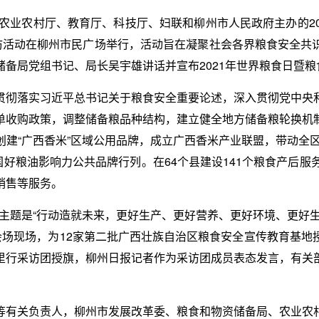
、农业农村厅、教育厅、科技厅、妇联和柳州市人民政府主办的2
采访活动在柳州市民广场举行，活动旨在凝聚社会各界粮食安全共
备局党组书记、局长吴宇雄讲话并宣布2021年世界粮食日暨
贯彻落实习近平总书记关于粮食安全重要论述，深入贯彻党中央
单收购政策，调整储备粮品种结构，建立健全地方储备粮轮换机
建“广西香米”区域公用品牌，成立广西香米产业联盟，带动全区
中国好粮油影响力公共品牌行列。在64个县建设141个粮食产后服
销售等服务。
日，主题是“行动造就未来，更好生产、更好营养、更好环境、更好
会场现场，为12家第二批广西壮族自治区粮食安全宣传教育基
里行采访团授旗，柳州日报记者作为采访团成员表态发言，有关
等有关负责人，柳州市发展改革委、粮食和物资储备局、农业农