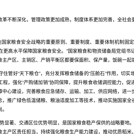
改革不断深化，管理政策更加成熟，制度体系更加完善，全社会
。
施国家粮食安全战略的重要原则、重要制度、重要体制机制固
在更高水平保障国家粮食安全。”国家粮食和物资储备局党组书
食主产区、主销区、产销平衡区都要保面积、保产量，饭碗一起
住管好“天下粮仓”，充分发挥粮食储备的“压舱石”作用，切
工程，强化“产购储加销”协同保障，提升粮食收储调控能力，促
障中心建设，完善粮食应急储存、运输、加工、供应网络，进一
念，推广绿色低温储粮、粮油适度加工等技术，推动实施国家全
尚。
优势显著、交通区位优势明显，是国家粮食稳产保供的战略要地。
食主产区责任担当，持续强化粮食生产能力建设，推动优质稻米